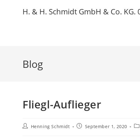
Zum
H. & H. Schmidt GmbH & Co. KG.
Inhalt
springen
Blog
Fliegl-Auflieger
Beitrags-
Beitrag
Be
Henning Schmidt
September 1, 2020
Autor:
veröffentlicht:
Ka