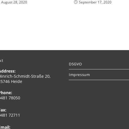
August 28, 2020
September 17, 2020
kt
DSGVO
Address:
Impressum
Hinrich-Schmidt-Straße 20,
25746 Heide
Phone:
0481 78050
Fax:
0481 72711
Email: