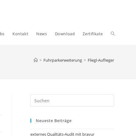
Website-
obs
Kontakt
News
Download
Zertifikate
Suche
>
Fuhrparkerweiterung
>
Fliegl-Auflieger
umschalten
Press
Escape
to
Neueste Beiträge
close
the
externes Qualitäts-Audit mit bravur
search