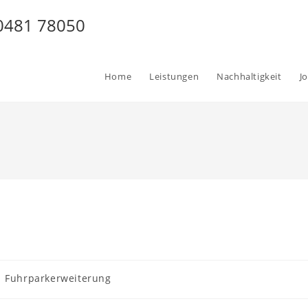
 0481 78050
Home
Leistungen
Nachhaltigkeit
J
itrags-
Fuhrparkerweiterung
tegorie: