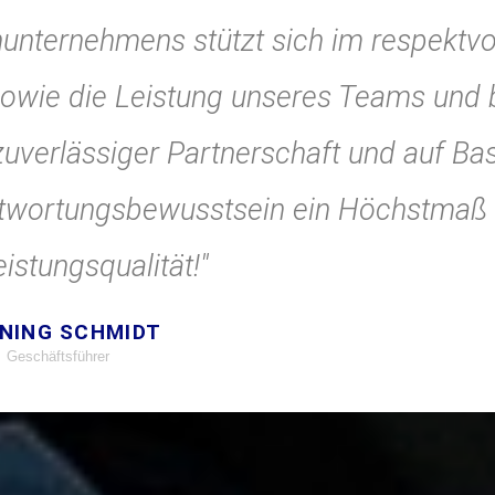
nunternehmens stützt sich im respektvo
owie die Leistung unseres Teams und b
uverlässiger Partnerschaft und auf Ba
antwortungsbewusstsein ein Höchstmaß
eistungsqualität!"
NING SCHMIDT
Geschäftsführer