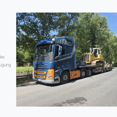
er,
fügung