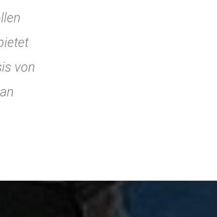
llen
ietet
sis von
 an