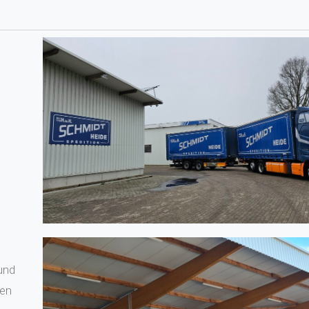
und
gen