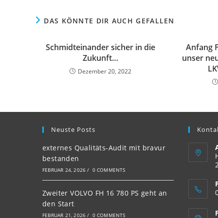
DAS KÖNNTE DIR AUCH GEFALLEN
Schmidteinander sicher in die
Anfang 
Zukunft…
unser ne
LK
Dezember 20, 2022
Neuste Posts
Konta
externes Qualitäts-Audit mit bravur
bestanden
FEBRUAR 24, 2026
/
0 COMMENTS
Zweiter VOLVO FH 16 780 PS geht an
den Start
FEBRUAR 21, 2026
/
0 COMMENTS