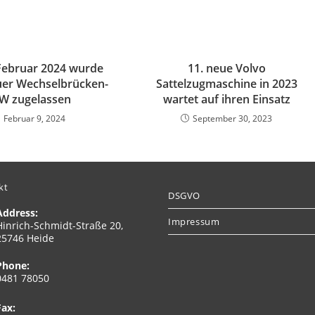
Februar 2024 wurde
11. neue Volvo
uer Wechselbrücken-
Sattelzugmaschine in 2023
W zugelassen
wartet auf ihren Einsatz
Februar 9, 2024
September 30, 2023
kt
DSGVO
Address:
Impressum
Hinrich-Schmidt-Straße 20,
25746 Heide
Phone:
0481 78050
Fax: